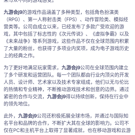
来与众不同的游戏感受。
九游会j9
的游戏作品涵盖了多种类型，包括角色扮演类
（RPG）、第一人称射击类（FPS）、动作冒险类、模拟经
营类等。公司自成立以来，已经发布了多款广受欢迎的游
戏，其中包括了标志性的《次元传说》、《虚拟争霸》以及
《未来战争》等系列游戏，这些作品不仅在全球范围内积累
了大量的粉丝，也获得了多项业内奖项，成为电子游戏历史
上的经典之作。
为了更好地满足玩家需求，
九游会j9
公司在全球范围内建立
了多个研发和运营团队。每一个团队都由行业内顶尖的开发
人员、设计师、艺术家以及技术专家组成，他们以无与伦比
的热情和专业精神，不断推动游戏技术和创意的边界。通过
紧密的合作与交流，
九游会j9
得以持续创新，保持在行业中
的领先地位。
此外，
九游会j9
公司还积极拓展全球市场，并通过与国际知
名平台和品牌的合作，不断扩大其在全球的影响力。公司不
仅在PC和主机平台上取得了显著成就，也在移动游戏和云游